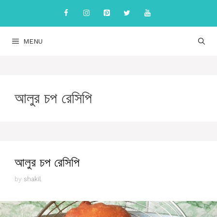
Skip
to
content
MENU
আলুর চপ রেসিপি
আলুর চপ রেসিপি
by
shakil