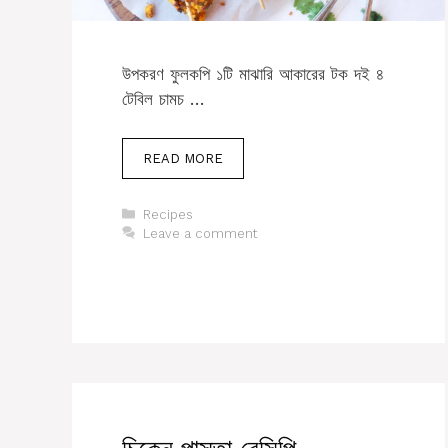
উপকরণ ফুলকপি ১টি মাঝারি আকারের টক দই ৪
টেবিল চামচ …
READ MORE
Categories
Recipes
Leave a comment