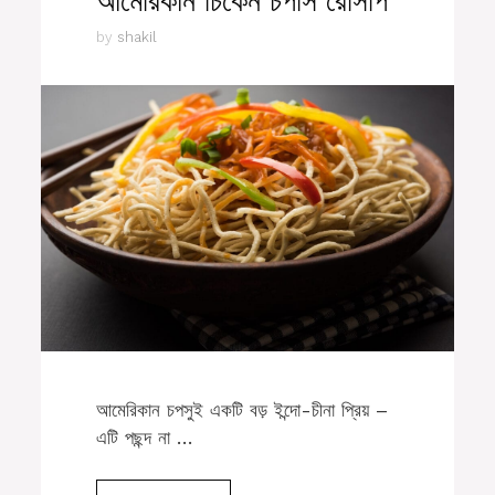
আমেরিকান চিকেন চপসি রেসিপি
by
shakil
আমেরিকান চপসুই একটি বড় ইন্দো-চীনা প্রিয় –
এটি পছন্দ না …