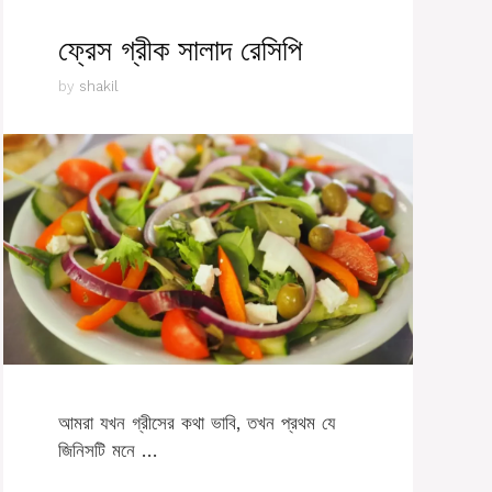
ফ্রেস গ্রীক সালাদ রেসিপি
by
shakil
আমরা যখন গ্রীসের কথা ভাবি, তখন প্রথম যে
জিনিসটি মনে …