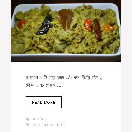
উপকরণ ২ টি ‏কচুর ডাটা ১/২ কাপ ‏চিংড়ি বাটা ২
টেবিল চামচ ‏পেয়াজ …
READ MORE
Categories
Recipes
Leave a comment