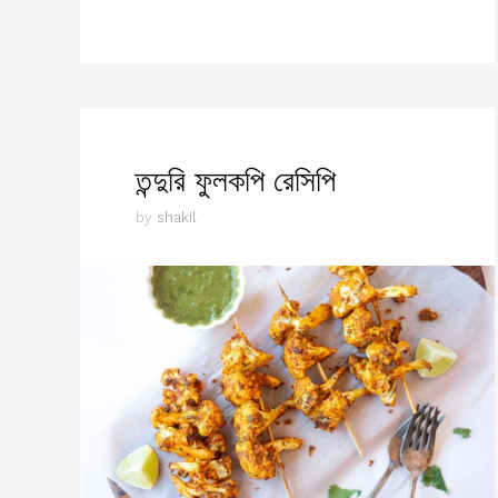
তন্দুরি ফুলকপি রেসিপি
by
shakil