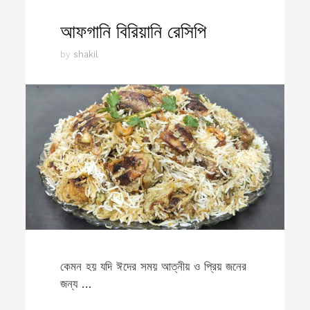
আফগানি বিরিয়ানি রেসিপি
by
shakil
কেমন হয় যদি ঈদের সময় আত্নীয় ও প্রিয় জনের
জন্য …