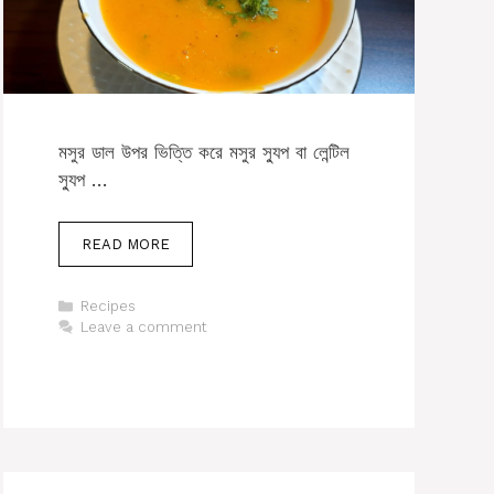
মসুর ডাল উপর ভিত্তি করে মসুর স্যুপ বা লেন্টিল
স্যুপ …
READ MORE
Categories
Recipes
Leave a comment