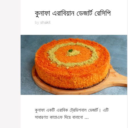
কুনাফা এরাবিয়ান ডেজার্ট রেসিপি
by
shakil
কুনাফা একটি এরাবিক ট্রেডিশনাল ডেজার্ট। এটি
সাধারণত কাতাএফ দিয়ে বানানো …