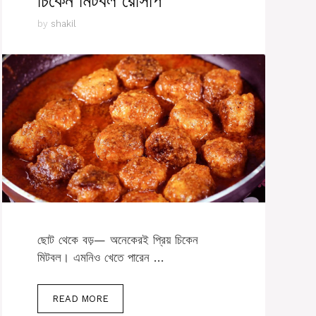
চিকেন মিটবল রেসিপি
by
shakil
ছোট থেকে বড়— অনেকেরই প্রিয় চিকেন
মিটবল। এমনিও খেতে পারেন …
READ MORE