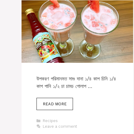
উপকরণ পরিমানমত ‏সাগু দানা ১/৪ কাপ ‏চিনি ১/৪
কাপ ‏পানি ১/২ চা চামচ ‏গোলাপ …
READ MORE
Categories
Recipes
Leave a comment