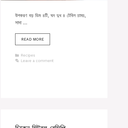
উপকরণ বড় ডিম ৪টি, ঘন দুধ ৪ টেবিল চামচ,
সাদা …
READ MORE
Categories
Recipes
Leave a comment