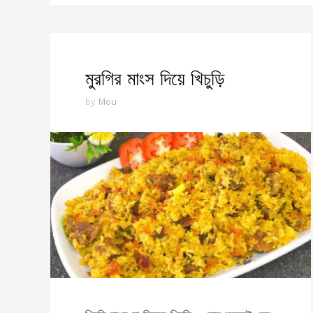
মুরগির মাংস দিয়ে খিচুড়ি
by
Mou