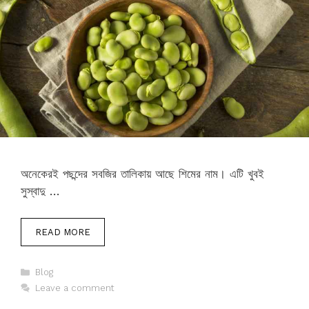
অনেকেরই পছন্দের সবজির তালিকায় আছে শিমের নাম। এটি খুবই
সুস্বাদু …
READ MORE
Categories
Blog
Leave a comment