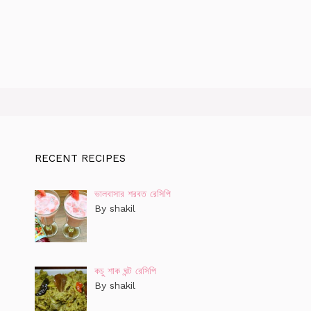
RECENT RECIPES
ভালবাসার শরবত রেসিপি
By shakil
কচু শাক ঘন্ট রেসিপি
By shakil