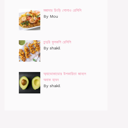
মজাদার চিংড়ি পোলাও রেসিপি
By Mou
তন্দুরি ফুলকপি রেসিপি
By shakil
অ্যাভোকাডোর উপকারিতা জানলে
অবাক হবেন
By shakil