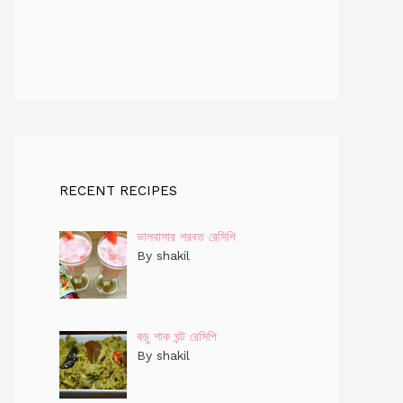
RECENT RECIPES
ভালবাসার শরবত রেসিপি
By shakil
কচু শাক ঘন্ট রেসিপি
By shakil