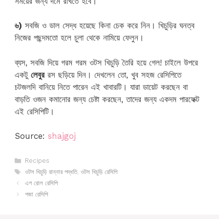
সময়ের জন্য দমে রাখতে হবে।
৬)
সবজি ও ডাল সেদ্ধ হয়েছে কিনা চেক করে নিন। খিচুড়ির ঘনত্ব
নিজের পছন্দমতো হলে চুলা থেকে নামিয়ে ফেলুন।
ব্যস, সবজি দিয়ে গরম গরম ওটস খিচুড়ি তৈরি হয়ে গেল! চাইলে উপরে
একটু
লেবুর
রস ছড়িয়ে দিন। দেখলেন তো, খুব সহজ রেসিপিতে
চটজলদি বানিয়ে নিতে পারেন এই খাবারটি। যারা ডায়েট করছেন বা
বাড়তি ওজন কমানোর জন্য চেষ্টা করছেন, তাদের জন্য একদম পারফেক্ট
এই রেসিপিটি।
Source:
shajgoj
Categories
Recipes
Tags
ওটস খিচুড়ি রান্নার পদ্ধতি
,
ওটস খিচুড়ি রেসিপি
এগ রোল রেসিপি
গজা রেসিপি