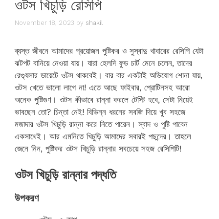
ওটস খিচুড়ি রেসিপি
November 18, 2023
by
shakil
ব্যস্ত জীবনে আমাদের প্রয়োজন পুষ্টিকর ও সুস্বাদু খাবারের রেসিপি যেটা
ঝটপট বানিয়ে নেওয়া যায়। যারা হেলদি ফুড চার্ট মেনে চলেন, তাদের
রেগ্যুলার ডায়েটে ওটস থাকবেই। বার বার একটাই অভিযোগ শোনা যায়,
ওটস খেতে ভালো লাগে না! এতে আছে ফাইবার, প্রোটিনসহ আরো
অনেক পুষ্টিগুণ। ওটস কীভাবে রান্না করলে টেস্টি হবে, সেটা নিয়েই
ভাবছেন তো? চিন্তা নেই! বিভিন্ন ধরনের সবজি দিয়ে খুব সহজে
মজাদার ওটস খিচুড়ি রান্না করে নিতে পারেন। স্বাদ ও পুষ্টি পাবেন
একসাথেই। আর এমনিতে খিচুড়ি আমাদের সবারই পছন্দের। তাহলে
জেনে নিন, পুষ্টিকর ওটস খিচুড়ি রান্নার সবচেয়ে সহজ রেসিপিটি!
ওটস খিচুড়ি রান্নার পদ্ধতি
উপকরণ