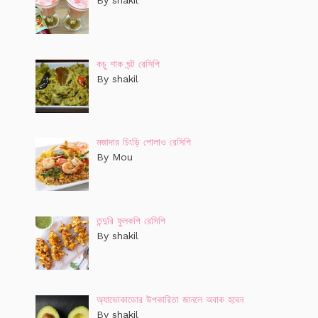
কচু শাক ঘন্ট রেসিপি
By shakil
মজাদার চিংড়ি পোলাও রেসিপি
By Mou
তন্দুরি ফুলকপি রেসিপি
By shakil
অ্যাভোকাডোর উপকারিতা জানলে অবাক হবেন
By shakil