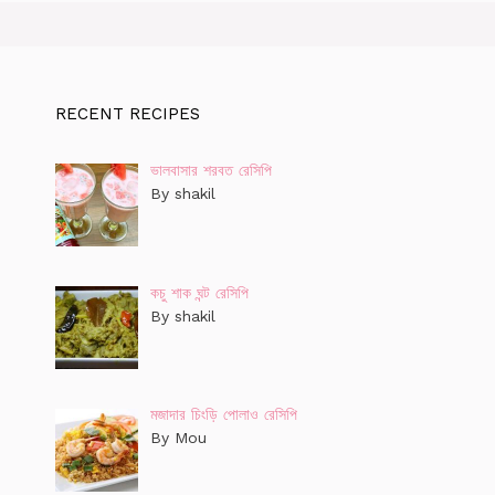
RECENT RECIPES
ভালবাসার শরবত রেসিপি
By shakil
কচু শাক ঘন্ট রেসিপি
By shakil
মজাদার চিংড়ি পোলাও রেসিপি
By Mou