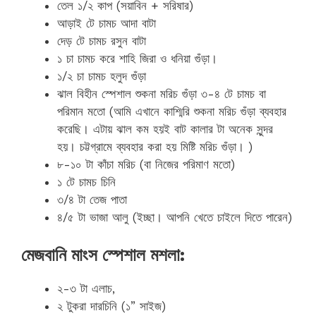
তেল ১/২ কাপ (সয়াবিন + সরিষার)
আড়াই টে চামচ আদা বাটা
দেড় টে চামচ রসুন বাটা
১ চা চামচ করে শাহি জিরা ও ধনিয়া গুঁড়া।
১/২ চা চামচ হলুদ গুঁড়া
ঝাল বিহীন স্পেশাল শুকনা মরিচ গুঁড়া ৩-৪ টে চামচ বা
পরিমান মতো (আমি এখানে কাশ্মিরি শুকনা মরিচ গুঁড়া ব্যবহার
করেছি। এটায় ঝাল কম হয়ই বাট কালার টা অনেক সুন্দর
হয়। চট্টগ্রামে ব্যবহার করা হয় মিষ্টি মরিচ গুঁড়া। )
৮-১০ টা কাঁচা মরিচ (বা নিজের পরিমাণ মতো)
১ টে চামচ চিনি
৩/৪ টা তেজ পাতা
৪/৫ টা ভাজা আলু (ইচ্ছা। আপনি খেতে চাইলে দিতে পারেন)
মেজবানি মাংস স্পেশাল মশলা:
২-৩ টা এলাচ,
২ টুকরা দারচিনি (১” সাইজ)