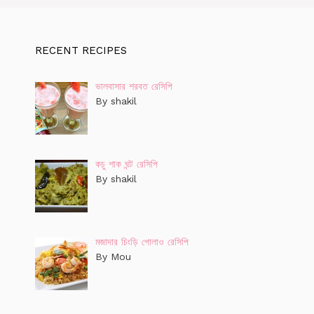
RECENT RECIPES
ভালবাসার শরবত রেসিপি
By shakil
কচু শাক ঘন্ট রেসিপি
By shakil
মজাদার চিংড়ি পোলাও রেসিপি
By Mou