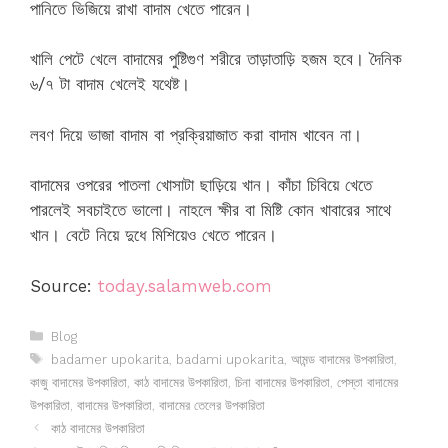
পানিতে ভিজিয়ে রাখা বাদাম খেতে পারেন।
খালি পেটে খেলে বাদামের পুষ্টিগুণ শরীরে তাড়াতাড়ি হজম হবে। দৈনিক
৬/৭ টা বাদাম খেলেই যথেষ্ট।
লবণ দিয়ে ভাজা বাদাম বা প্রক্রিয়াজাত করা বাদাম খাবেন না।
বাদামের ওপরের পাতলা খোসাটা ছাড়িয়ে খান। কাঁচা চিবিয়ে খেতে
পারলেই সবচাইতে ভালো। নাহলে ক্ষীর বা মিষ্টি কোন খাবারের সাথে
খান। বেটে নিয়ে দুধে মিশিয়েও খেতে পারেন।
Source:
today.salamweb.com
Categories
Blog
Tags
badamer upokarita
,
badami upokarita
,
আমন্ড বাদামের উপকারিতা
,
কাজু বাদামের উপকারিতা
,
কাঠ বাদামের উপকারিতা
,
চিনা বাদামের উপকারিতা
,
পেস্তা বাদামের
উপকারিতা
,
বাদামের উপকারিতা
,
বাদামের তেলের উপকারিতা
কাঠ বাদামের উপকারিতা