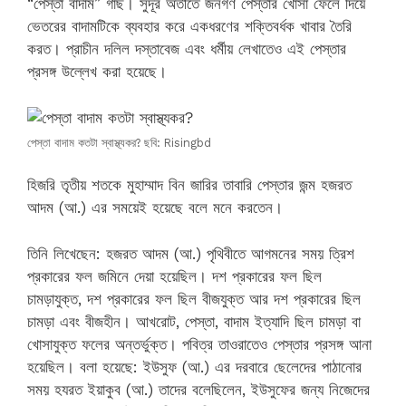
“পেস্তা বাদাম” গাছ। সুদূর অতীতে জনগণ পেস্তার খোসা ফেলে দিয়ে
ভেতরের বাদামটিকে ব্যবহার করে একধরণের শক্তিবর্ধক খাবার তৈরি
করত। প্রাচীন দলিল দস্তাবেজ এবং ধর্মীয় লেখাতেও এই পেস্তার
প্রসঙ্গ উল্লেখ করা হয়েছে।
পেস্তা বাদাম কতটা স্বাস্থ্যকর? ছবি: Risingbd
হিজরি তৃতীয় শতকে মুহাম্মাদ বিন জারির তাবারি পেস্তার জন্ম হজরত
আদম (আ.) এর সময়েই হয়েছে বলে মনে করতেন।
তিনি লিখেছেন: হজরত আদম (আ.) পৃথিবীতে আগমনের সময় ত্রিশ
প্রকারের ফল জমিনে দেয়া হয়েছিল। দশ প্রকারের ফল ছিল
চামড়াযুক্ত, দশ প্রকারের ফল ছিল বীজযুক্ত আর দশ প্রকারের ছিল
চামড়া এবং বীজহীন। আখরোট, পেস্তা, বাদাম ইত্যাদি ছিল চামড়া বা
খোসাযুক্ত ফলের অন্তর্ভুক্ত। পবিত্র তাওরাতেও পেস্তার প্রসঙ্গ আনা
হয়েছিল। বলা হয়েছে: ইউসুফ (আ.) এর দরবারে ছেলেদের পাঠানোর
সময় হযরত ইয়াকুব (আ.) তাদের বলেছিলেন, ইউসুফের জন্য নিজেদের