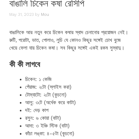
বাঙালি চিকেন কষা রেসিপি
May 31, 2023
by
Mou
বাঙালিকে আর নতুন করে চিকেন কষার স্বাদ চেনানোর প্রয়োজন নেই।
রুটি, পরোটা, ভাত, পোলাও, লুচি যে কোনও কিছুর সঙ্গেই চোখ বুজে
খেয়ে ফেলা যায় চিকেন কষা। সব কিছুর সঙ্গেই একই রকম সুস্বাদু।
কী কী লাগবে
চিকেন: ১ কেজি
পেঁয়াজ: ২টো (স্লাইস করা)
টোম্যাটো: ২টো (কুচনো)
আলু: ৩টে (অর্ধেক করে কাটা)
দই: দেড় কাপ
রসুন: ৬ কোয়া (বাটা)
আদা: ৩ ইঞ্চি স্টিক (বাটা)
কাঁচা লঙ্কা: ৪-৫টা (কুচনো)