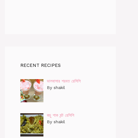
RECENT RECIPES
ভালবাসার শরবত রেসিপি
By shakil
কচু শাক ঘন্ট রেসিপি
By shakil