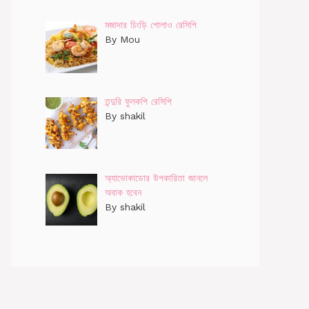
মজাদার চিংড়ি পোলাও রেসিপি
By Mou
তন্দুরি ফুলকপি রেসিপি
By shakil
অ্যাভোকাডোর উপকারিতা জানলে
অবাক হবেন
By shakil