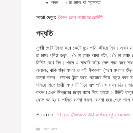
লবন – ১ চা চামচ বা স্বাদমত
আরো দেখুন:
চিকেন রোল বানানোর রেসিপি
পদ্ধতি
মুগরী ছোট টুকরা করে কেটে ধুয়ে পানি ঝরিয়ে নিন। এবার মা
চা চামচ ধনিয়া গুড়া, ১/২ চা চামচ আদা বাটা, ১/২ চা চামচ
মিনিট রেখে দিন। প্যান এ মাঝারি আঁচে তেল গরম করে মাং
এলমন্ড, বাকি গুঁড়া মসলা ও বাটা উপকরণ (গরম মসলার গুঁড়
রান্না করুন। তারপর ঠান্ডা করে ব্লেন্ডারে দিয়ে ব্লেন্ড ক
গলিয়ে তাতে তৈরী মিশ্রণটি দিয়ে অল্প পানি ও লবন দিন। তা
করুন।এখন মিশ্রনের মধ্যে মাংস দিয়ে আরো ৫ মিনিট রান্
ঝোল ঘন হওয়া পর্যন্ত রান্না করুন।রান্না হয়ে গেলে গরম 
Source:
https://www.24livebanglanews
Categories
Recipes