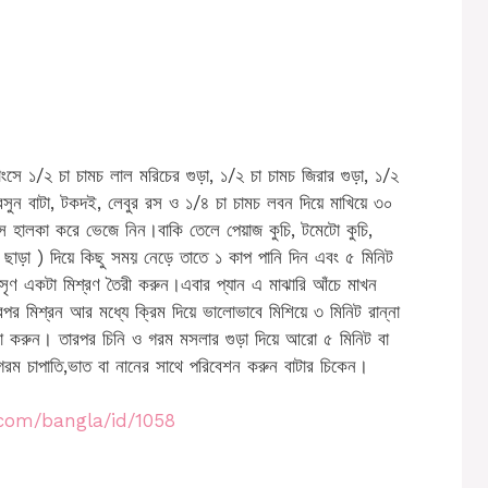
ংসে ১/২ চা চামচ লাল মরিচের গুড়া, ১/২ চা চামচ জিরার গুড়া, ১/২
 রসুন বাটা, টকদই, লেবুর রস ও ১/৪ চা চামচ লবন দিয়ে মাখিয়ে ৩০
স হালকা করে ভেজে নিন।বাকি তেলে পেয়াজ কুচি, টমেটো কুচি,
া ছাড়া ) দিয়ে কিছু সময় নেড়ে তাতে ১ কাপ পানি দিন এবং ৫ মিনিট
রে মসৃণ একটা মিশ্রণ তৈরী করুন।এবার প্যান এ মাঝারি আঁচে মাখন
রপর মিশ্রন আর মধ্যে ক্রিম দিয়ে ভালোভাবে মিশিয়ে ৩ মিনিট রান্না
না করুন। তারপর চিনি ও গরম মসলার গুড়া দিয়ে আরো ৫ মিনিট বা
গরম চাপাতি,ভাত বা নানের সাথে পরিবেশন করুন বাটার চিকেন।
.com/bangla/id/1058