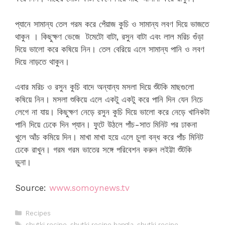
প্যানে সামান্য তেল গরম করে পেঁয়াজ কুচি ও সামান্য লবণ দিয়ে ভাজতে
থাকুন । কিছুক্ষণ ভেজে টমেটো বাটা, রসুন বাটা এবং লাল মরিচ গুঁড়া
দিয়ে ভালো করে কষিয়ে নিন। তেল বেরিয়ে এলে সামান্য পানি ও লবণ
দিয়ে নাড়তে থাকুন।
এবার মরিচ ও রসুন কুচি বাদে অন্যান্য মসলা দিয়ে শুঁটকি মাছগুলো
কষিয়ে নিন। মসলা শুকিয়ে এলে একটু একটু করে পানি দিন যেন নিচে
লেগে না যায়। কিছুক্ষণ নেড়ে রসুন কুচি দিয়ে ভালো করে নেড়ে খানিকটা
পানি দিয়ে ঢেকে দিন প্যান। ফুটে উঠলে পাঁচ-সাত মিনিট পর ঢাকনা
খুলে আঁচ কমিয়ে দিন। মাখা মাখা হয়ে এলে চুলা বন্ধ করে পাঁচ মিনিট
ঢেকে রাখুন। গরম গরম ভাতের সঙ্গে পরিবেশন করুন লইট্টা শুঁটকি
ভুনা।
Source:
www.somoynews.tv
Categories
Recipes
Tags
shutki recipe
,
shutki recipe bangla
,
shutki recipe