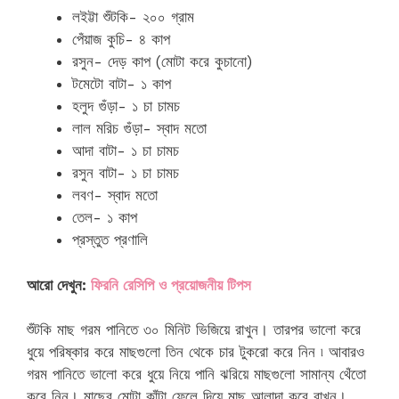
লইট্টা শুঁটকি- ২০০ গ্রাম
পেঁয়াজ কুচি- ৪ কাপ
রসুন- দেড় কাপ (মোটা করে কুচানো)
টমেটো বাটা- ১ কাপ
হলুদ গুঁড়া- ১ চা চামচ
লাল মরিচ গুঁড়া- স্বাদ মতো
আদা বাটা- ১ চা চামচ
রসুন বাটা- ১ চা চামচ
লবণ- স্বাদ মতো
তেল- ১ কাপ
প্রস্তুত প্রণালি
আরো দেখুন:
ফিরনি রেসিপি ও প্রয়োজনীয় টিপস
শুঁটকি মাছ গরম পানিতে ৩০ মিনিট ভিজিয়ে রাখুন। তারপর ভালো করে
ধুয়ে পরিষ্কার করে মাছগুলো তিন থেকে চার টুকরো করে নিন ৷ আবারও
গরম পানিতে ভালো করে ধুয়ে নিয়ে পানি ঝরিয়ে মাছগুলো সামান্য থেঁতো
করে নিন। মাছের মোটা কাঁটা ফেলে দিয়ে মাছ আলাদা করে রাখুন।