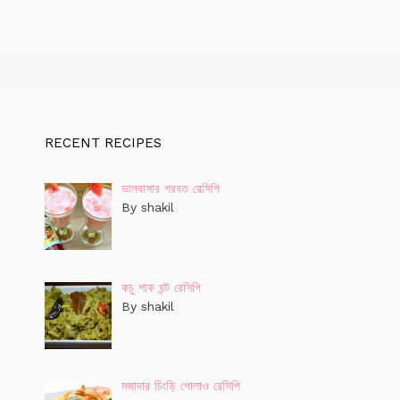
RECENT RECIPES
ভালবাসার শরবত রেসিপি
By shakil
কচু শাক ঘন্ট রেসিপি
By shakil
মজাদার চিংড়ি পোলাও রেসিপি