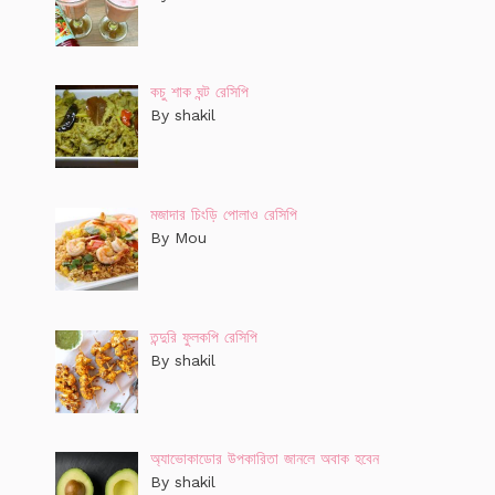
কচু শাক ঘন্ট রেসিপি
By shakil
মজাদার চিংড়ি পোলাও রেসিপি
By Mou
তন্দুরি ফুলকপি রেসিপি
By shakil
অ্যাভোকাডোর উপকারিতা জানলে অবাক হবেন
By shakil