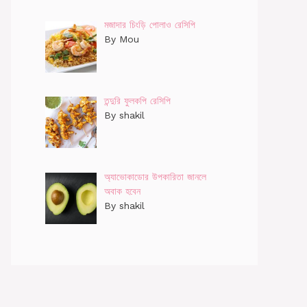
মজাদার চিংড়ি পোলাও রেসিপি
By Mou
তন্দুরি ফুলকপি রেসিপি
By shakil
অ্যাভোকাডোর উপকারিতা জানলে
অবাক হবেন
By shakil