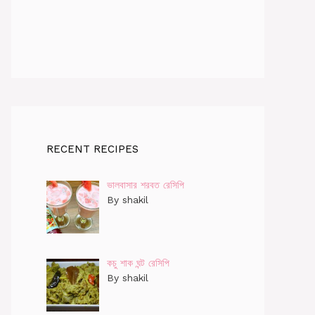
RECENT RECIPES
ভালবাসার শরবত রেসিপি
By shakil
কচু শাক ঘন্ট রেসিপি
By shakil