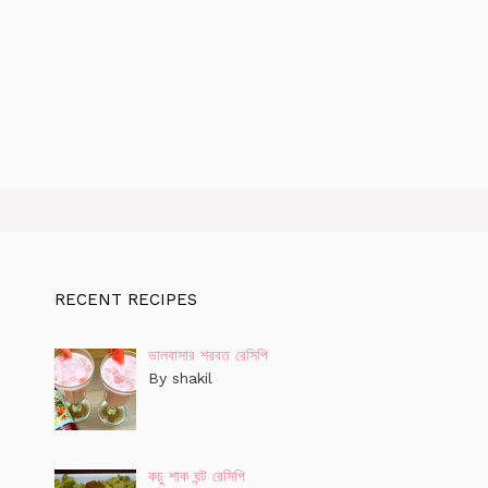
RECENT RECIPES
ভালবাসার শরবত রেসিপি
By shakil
কচু শাক ঘন্ট রেসিপি