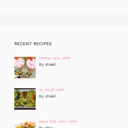
RECENT RECIPES
ভালবাসার শরবত রেসিপি
By shakil
কচু শাক ঘন্ট রেসিপি
By shakil
মজাদার চিংড়ি পোলাও রেসিপি
By Mou