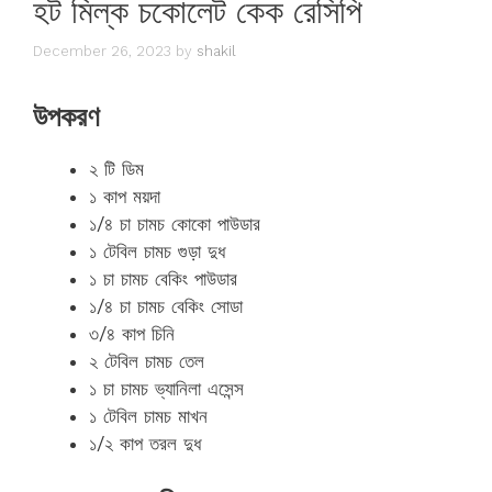
হট মিল্ক চকোলেট কেক রেসিপি
December 26, 2023
by
shakil
উপকরণ
২ টি ‏ডিম
১ কাপ ‏ময়দা
১/৪ চা চামচ ‏কোকো পাউডার
১ টেবিল চামচ ‏গুড়া দুধ
১ চা চামচ ‏বেকিং পাউডার
১/৪ চা চামচ ‏বেকিং সোডা
৩/৪ কাপ ‏চিনি
২ টেবিল চামচ ‏তেল
১ চা চামচ ‏ভ্যানিলা এসেন্স
১ টেবিল চামচ ‏মাখন
১/২ কাপ ‏তরল দুধ