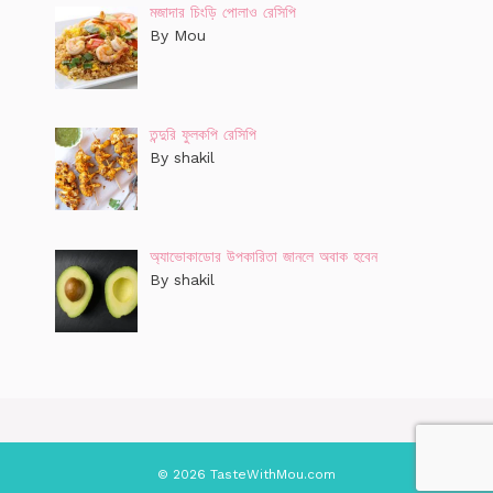
মজাদার চিংড়ি পোলাও রেসিপি
By Mou
তন্দুরি ফুলকপি রেসিপি
By shakil
অ্যাভোকাডোর উপকারিতা জানলে অবাক হবেন
By shakil
© 2026 TasteWithMou.com