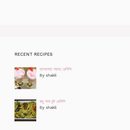
RECENT RECIPES
ভালবাসার শরবত রেসিপি
By shakil
কচু শাক ঘন্ট রেসিপি
By shakil