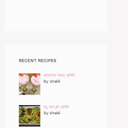
RECENT RECIPES
ভালবাসার শরবত রেসিপি
By shakil
কচু শাক ঘন্ট রেসিপি
By shakil