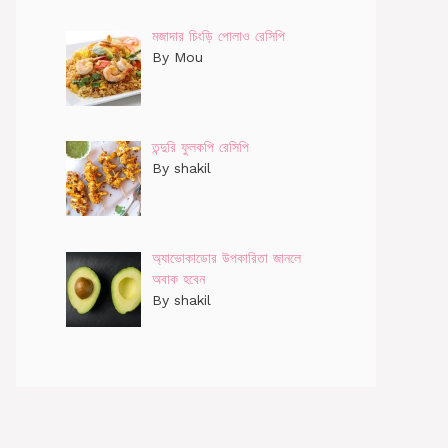
মজাদার চিংড়ি পোলাও রেসিপি
By Mou
তন্দুরি ফুলকপি রেসিপি
By shakil
অ্যাভোকাডোর উপকারিতা জানলে
অবাক হবেন
By shakil