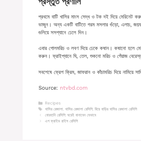
প্রস্তুত প্রণালি
প্রথমে বাটি খাসির মাংস সেদ্ধ ও টক দই দিয়ে মেরিনেট কর
ভাজুন। অন্য একটি বাটিতে গরম মসলার গুঁড়ো, এলাচ, জয়ফল,
গুলিয়ে সসপ্যানে ঢেলে দিন।
এবার গোলমরিচ ও লবণ দিয়ে ঢেকে কষান। কষানো হলে মেরিনে
করুন। ফ্রাইপ্যানে ঘি, তেল, শুকনো মরিচ ও পেঁয়াজ বেরেস
সবশেষে ফ্রেশ ক্রিম, জাফরান ও কাঁচামরিচ দিয়ে নামিয়ে স
Source:
ntvbd.com
Categories
Recipes
Tags
খাসির রেজালা
,
খাসির রেজালা রেসিপি
,
বিয়ে বাড়ির খাসির রেজালা রেসিপি
বোরহানি রেসিপি: ঘরেই বানাবেন যেভাবে
এগ ফ্রাইড রাইস রেসিপি