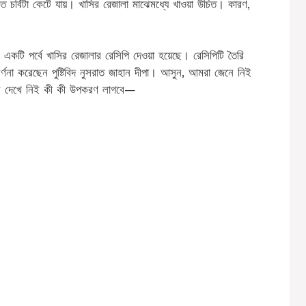
 চর্বিটা কেটে যায়। খাসির রেজালা মাঝেমধ্যে খাওয়া উচিত। কারণ,
।
র একটি পর্বে খাসির রেজালার রেসিপি দেওয়া হয়েছে। রেসিপিটি তৈরি
ণ বর্ণনা করেছেন পুষ্টিবিদ নুসরাত জাহান দীপা। আসুন, আমরা জেনে নিই
লুন দেখে নিই কী কী উপকরণ লাগবে—