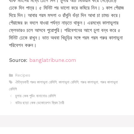
বাকি মাংসের মধ্যে ঢেলে দিন। চুলার আঁচ মিডিয়াম করে নেড়েচেড়ে
ঢেকে দিন পাত্র। ৫ মিনিট পর ভালো করে কষিয়ে নিন। ১ কাপ পেঁয়াজ
দিয়ে দিন। আবার গরম মসলা ও রাঁধুনি গুঁড়া দিন আধা চা চামচ করে।
পেঁয়াজের রং বদলে যাওয়া পর্যন্ত নাড়তে থাকুন। এরমধ্যে কালাভুলার
ফ্লেভারও চলে আসবে পুরোপুরি। পরিবেশনের আগে চুলা বন্ধ করে ৫
মিনিট ঢেকে রাখুন। ভাত অথবা খিচুড়ির সঙ্গে গরম গরম গরুর কালাভুনা
পরিবেশন করুন।
Source:
banglatribune.com
Categories
Recipes
Tags
ঐতিহ্যবাহী গরুর কালাভুনা রেসিপি
,
কালাভুনা রেসিপি
,
গরুর কালাভুনা
,
গরুর কালাভুনা
রেসিপি
চুলায় কেক পুডিং বানানোর রেসিপি
বাটার ছাড়া কেক ডেকোরেশন ক্রিম তৈরী