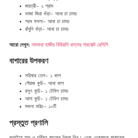
জয়ত্রী- ২ গ্রাম
ভাজা জিরা গুঁড়া- আধা চা চামচ
গরম মসলা- আধা চা চামচ
রাঁধুনি গুঁড়া- আধা চা চামচ
আরো দেখুন:
নামকরা হাজীর বিরিয়ানি রান্নার পারফেক্ট রেসিপি
বাগারের উপকরণ
সরিষার তেল- ১ কাপ
পেঁয়াজ কুচি- আধা কাপ
রসুন কুচি- ১ টেবিল চামচ
আদা কুচি- ১ টেবিল চামচ
শুকনা মরিচ- ১০টি
প্রস্তুত প্রণালি
কড়াইয়ে হাড় ও চর্বিসহ মাংসের টুকরা নিন। একে একেমাংস মাখানোর