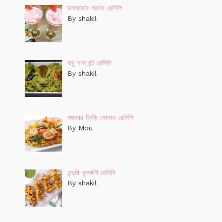
ভালবাসার শরবত রেসিপি
By shakil
কচু শাক ঘন্ট রেসিপি
By shakil
মজাদার চিংড়ি পোলাও রেসিপি
By Mou
তন্দুরি ফুলকপি রেসিপি
By shakil