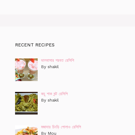
RECENT RECIPES
ভালবাসার শরবত রেসিপি
By shakil
কচু শাক ঘন্ট রেসিপি
By shakil
মজাদার চিংড়ি পোলাও রেসিপি
By Mou