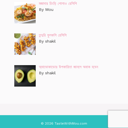
মজাদার চিংড়ি পোলাও রেসিপি
By Mou
তন্দুরি ফুলকপি রেসিপি
By shakil
অ্যাভোকাডোর উপকারিতা জানলে অবাক হবেন
By shakil
© 2026 TasteWithMou.com