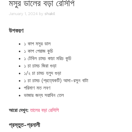
মসুর ডালের বড়া রেসিপি
January 1, 2024
by
shakil
উপকরণ
১ কাপ ‏মসুর ডাল
১ কাপ ‏পেয়াজ কুচি
১ টেবিল চামচ ‏কাচা মরিচ কুচি
১ চা চামচ ‏জিরা গুড়া
১/২ চা চামচ ‏হলুদ গুড়া
১ চা চামচ (প্রত্যেকটি) ‏আদা-রসুন বাটা
পরিমাণ মত ‏লবণ
ভাজার জন্য ‏সয়াবিন তেল
আরো দেখুন:
তালের বড়া রেসিপি
প্রস্তুত-প্রনালী