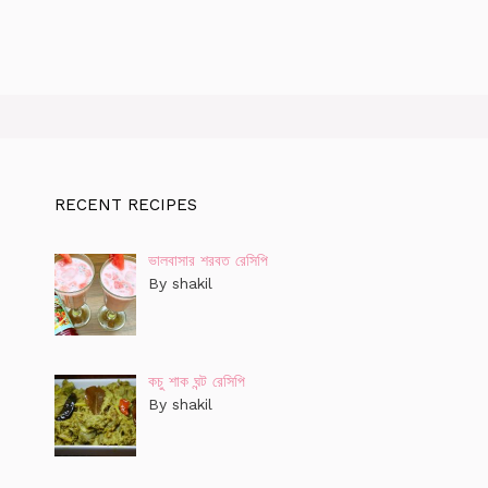
RECENT RECIPES
ভালবাসার শরবত রেসিপি
By shakil
কচু শাক ঘন্ট রেসিপি
By shakil