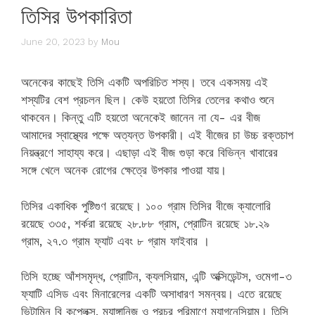
তিসির উপকারিতা
June 20, 2023
by
Mou
অনেকের কাছেই তিসি একটি অপরিচিত শস্য। তবে একসময় এই
শস্যটির বেশ প্রচলন ছিল। কেউ হয়তো তিসির তেলের কথাও শুনে
থাকবেন। কিন্তু এটি হয়তো অনেকেই জানেন না যে- এর বীজ
আমাদের স্বাস্থ্যের পক্ষে অত্যন্ত উপকারী। এই বীজের চা উচ্চ রক্তচাপ
নিয়ন্ত্রণে সাহায্য করে। এছাড়া এই বীজ গুড়া করে বিভিন্ন খাবারের
সঙ্গে খেলে অনেক রোগের ক্ষেত্রে উপকার পাওয়া যায়।
তিসির একাধিক পুষ্টিগুণ রয়েছে। ১০০ গ্রাম তিসির বীজে ক্যালোরি
রয়েছে ৩৩৫, শর্করা রয়েছে ২৮.৮৮ গ্রাম, প্রোটিন রয়েছে ১৮.২৯
গ্রাম, ২৭.৩ গ্রাম ফ্যাট এবং ৮ গ্রাম ফাইবার ।
তিসি হচ্ছে আঁশসমৃদ্ধ, প্রোটিন, ক্যলসিয়াম, এন্টি অক্সিডেন্টস, ওমেগা-৩
ফ্যাটি এসিড এবং মিনারেলের একটি অসাধারণ সমন্বয়। এতে রয়েছে
ভিটামিন বি কপ্লেক্স, ম্যাঙ্গানিজ ও প্রচুর পরিমাণে ম্যাগনেসিয়াম। তিসি