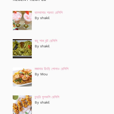
ভালবাসার শরবত রেসিপি
By shakil
কচু শাক ঘন্ট রেসিপি
By shakil
মজাদার চিংড়ি পোলাও রেসিপি
By Mou
তন্দুরি ফুলকপি রেসিপি
By shakil