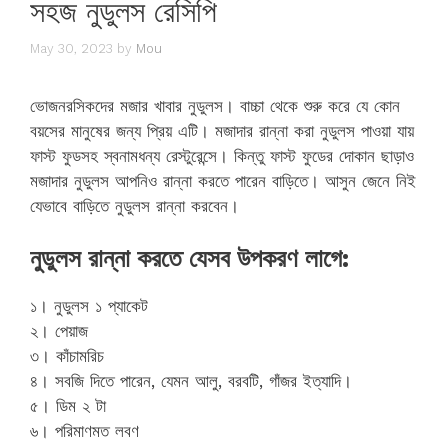
সহজ নুডুলস রেসিপি
May 30, 2023
by
Mou
ভোজনরসিকদের মজার খাবার নুডুলস। বাচ্চা থেকে শুরু করে যে কোন
বয়সের মানুষের জন্য প্রিয় এটি। মজাদার রান্না করা নুডুলস পাওয়া যায়
ফাস্ট ফুডসহ স্বনামধন্য রেস্টুরেন্সে। কিন্তু ফাস্ট ফুডের দোকান ছাড়াও
মজাদার নুডুলস আপনিও রান্না করতে পারেন বাড়িতে। আসুন জেনে নিই
যেভাবে বাড়িতে নুডুলস রান্না করবেন।
নুডুলস রান্না করতে যেসব উপকরণ লাগে:
১। নুডুলস ১ প্যাকেট
২। পেয়াজ
৩। কাঁচামরিচ
৪। সবজি দিতে পারেন, যেমন আলু, বরবটি, গাঁজর ইত্যাদি।
৫। ডিম ২ টা
৬। পরিমাণমত লবণ