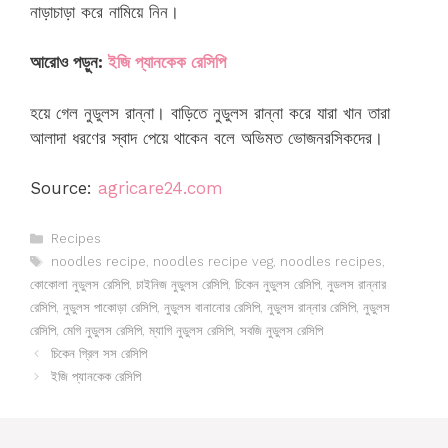
নাড়াচাড়া করে নামিয়ে নিন।
আরোও পড়ুন:
ইজি প্যানকেক রেসিপি
হয়ে গেল নুডুলস রান্না। বাড়িতে নুডুলস রান্না করে যারা খান তারা
আলাদা ধরণের স্বাদ পেয়ে থাকেন বলে অভিমত ভোজনরসিকদের।
Source:
agricare24.com
Categories
Recipes
Tags
noodles recipe
,
noodles recipe veg
,
noodles recipes
,
কোকোলা নুডুলস রেসিপি
,
চাইনিজ নুডুলস রেসিপি
,
চিকেন নুডুলস রেসিপি
,
নুডলস রান্নার
রেসিপি
,
নুডুলস পাকোড়া রেসিপি
,
নুডুলস বানানোর রেসিপি
,
নুডুলস রান্নার রেসিপি
,
নুডুলস
রেসিপি
,
মেগি নুডুলস রেসিপি
,
ম্যাগি নুডুলস রেসিপি
,
সবজি নুডুলস রেসিপি
চিকেন গ্রিল সস রেসিপি
ইজি প্যানকেক রেসিপি